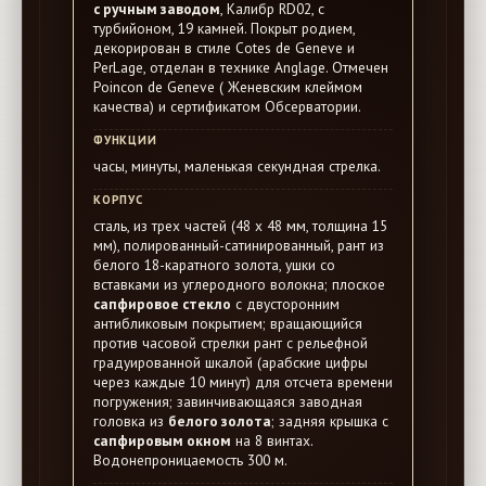
с ручным заводом
, Калибр RD02, с
турбийоном, 19 камней. Покрыт родием,
декорирован в стиле Cotes de Geneve и
PerLage, отделан в технике Anglage. Отмечен
Poincon de Geneve ( Женевским клеймом
качества) и сертификатом Обсерватории.
ФУНКЦИИ
часы, минуты, маленькая секундная стрелка.
КОРПУС
сталь, из трех частей (48 х 48 мм, толщина 15
мм), полированный-сатинированный, рант из
белого 18-каратного золота, ушки со
вставками из углеродного волокна; плоское
сапфировое стекло
с двусторонним
антибликовым покрытием; вращающийся
против часовой стрелки рант с рельефной
градуированной шкалой (арабские цифры
через каждые 10 минут) для отсчета времени
погружения; завинчивающаяся заводная
головка из
белого золота
; задняя крышка с
сапфировым окном
на 8 винтах.
Водонепроницаемость 300 м.