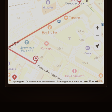
Непоследнее место среди них занимает
состояние механизма и деталей внешнего
оформления. И здесь возникает парадокс:
чем старше часы, тем, с одной стороны, они
ценнее, а с другой стороны — тем хуже их
состояние. Зачастую в руки коллекционера
попадают экземпляры с уникальной судьбой
и историей, но находящиеся в настолько
плачевном состоянии, что даже в руки брать
неприятно.
Многие владельцы таких часов обращаются к
различным мастерам или же в центр
реставрации в Москве с просьбой о помощи.
Но бывают случаи, когда бессилен даже
мастер очень высокой квалификации:
утеряно несколько оригинальных деталей