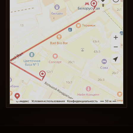
Непоследнее место среди них занимает
состояние механизма и деталей внешнего
оформления. И здесь возникает парадокс:
чем старше часы, тем, с одной стороны, они
ценнее, а с другой стороны — тем хуже их
состояние. Зачастую в руки коллекционера
попадают экземпляры с уникальной судьбой
и историей, но находящиеся в настолько
плачевном состоянии, что даже в руки брать
неприятно.
Многие владельцы таких часов обращаются к
различным мастерам или же в центр
реставрации в Москве с просьбой о помощи.
Но бывают случаи, когда бессилен даже
мастер очень высокой квалификации: