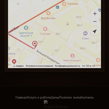
оформления. И здесь возникает парадокс:
чем старше часы, тем, с одной стороны, они
ценнее, а с другой стороны — тем хуже их
состояние. Зачастую в руки коллекционера
попадают экземпляры с уникальной судьбой
и историей, но находящиеся в настолько
плачевном состоянии, что даже в руки брать
неприятно.
Многие владельцы таких часов обращаются к
различным мастерам или же в центр
реставрации в Москве с просьбой о помощи.
Но бывают случаи, когда бессилен даже
мастер очень высокой квалификации:
утеряно несколько оригинальных деталей
Главная
Услуги и работы
Цены
Полезно знать
Контакты
механизма, сильно повреждены корпус и
циферблат. Нет, в принципе не существует